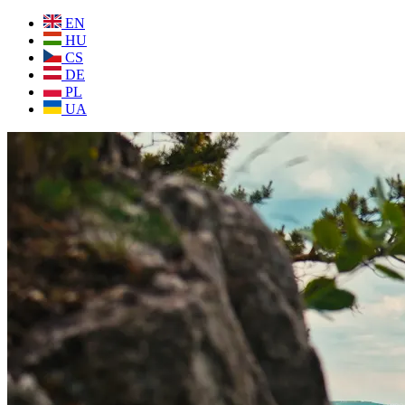
EN
HU
CS
DE
PL
UA