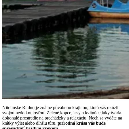
Nitrianske Rudno je známe pôvabnou krajinou, ktorá vás okúzli
svojou nedotknutosťou. Zelené kopce, lesy a kvitnúce lúky tvoria
dokonalé prostredie na prechádzky a relaxáciu. Nech sa vydáte na
krátky výlet alebo dlhšiu túru,
prírodná krása vás bude
sprevádzať každým krokom
.