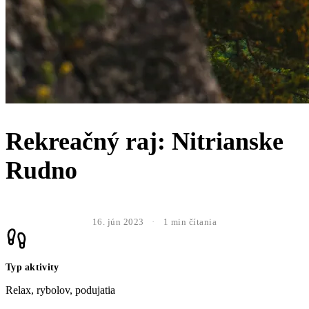
Rekreačný raj: Nitrianske
Rudno
16. jún 2023
·
1 min čítania
Typ aktivity
Relax, rybolov, podujatia