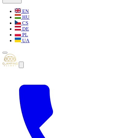
EN
HU
CS
DE
PL
UA