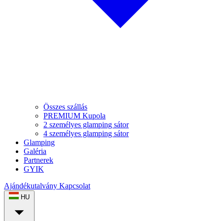
Összes szállás
PREMIUM Kupola
2 személyes glamping sátor
4 személyes glamping sátor
Glamping
Galéria
Partnerek
GYIK
Ajándékutalvány
Kapcsolat
HU