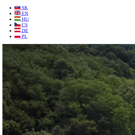
SK
EN
HU
CS
DE
PL