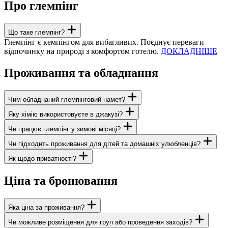
Про глемпінг
Що таке глемпінг?
Глемпінг є кемпінгом для вибагливих. Поєднує переваги
відпочинку на природі з комфортом готелю.
ДОКЛАДНІШЕ
Проживання та обладнання
Чим обладнаний глемпінговий намет?
Яку хімію використовуєте в джакузі?
Чи працює глемпінг у зимові місяці?
Чи підходить проживання для дітей та домашніх улюбленців?
Як щодо приватності?
Ціна та бронювання
Яка ціна за проживання?
Чи можливе розміщення для груп або проведення заходів?