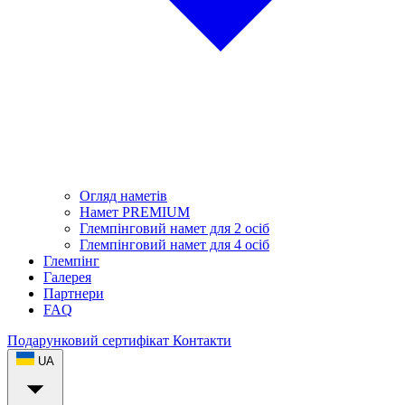
Огляд наметів
Намет PREMIUM
Глемпінговий намет для 2 осіб
Глемпінговий намет для 4 осіб
Глемпінг
Галерея
Партнери
FAQ
Подарунковий сертифікат
Контакти
UA