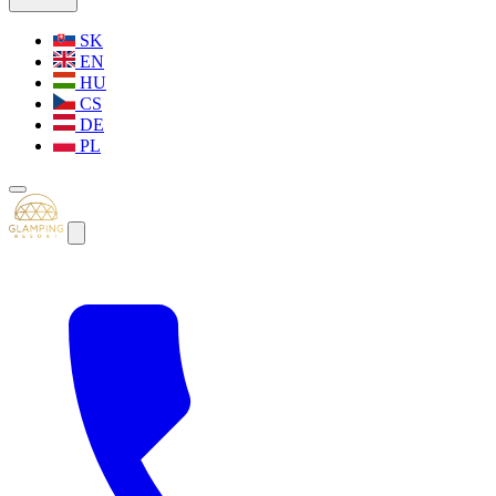
SK
EN
HU
CS
DE
PL