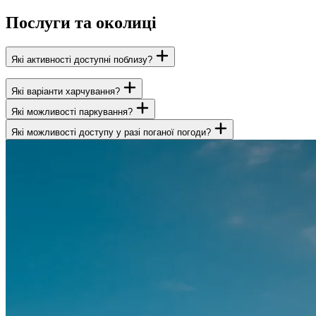
Послуги та околиці
Які активності доступні поблизу?
Замок Бойніце
Які варіанти харчування?
Національний ZOO Бойніце
Оглядовий майданчик Čajka v oblakoch (Бойніце)
Які можливості паркування?
Ботанічний сад Бойніце BotanyPark
Які можливості доступу у разі поганої погоди?
Чічмани
Скелелазний район Градок
Кончіта
Farma pod Vtáčnikom
Втачник
Термальні купальні Малі Бєліце
ТУТ