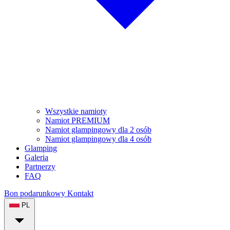
Wszystkie namioty
Namiot PREMIUM
Namiot glampingowy dla 2 osób
Namiot glampingowy dla 4 osób
Glamping
Galeria
Partnerzy
FAQ
Bon podarunkowy
Kontakt
PL