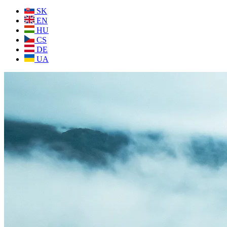
SK
EN
HU
CS
DE
UA