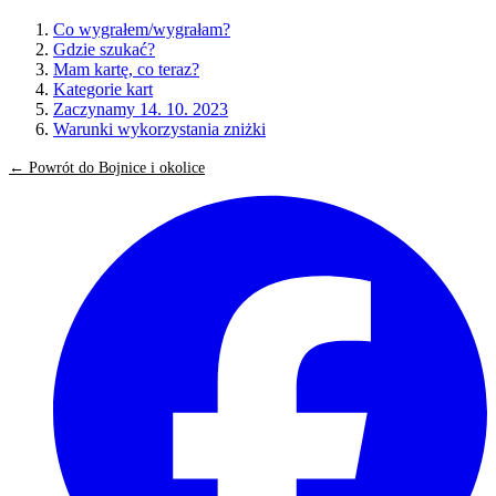
Co wygrałem/wygrałam?
Gdzie szukać?
Mam kartę, co teraz?
Kategorie kart
Zaczynamy 14. 10. 2023
Warunki wykorzystania zniżki
← Powrót do Bojnice i okolice