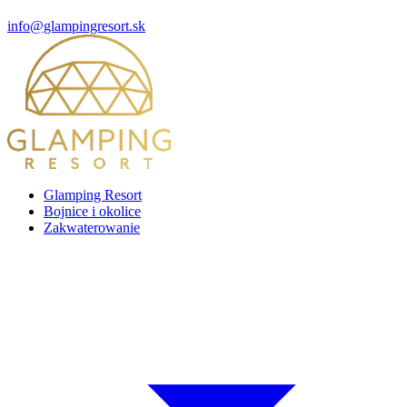
info@glampingresort.sk
Glamping Resort
Bojnice i okolice
Zakwaterowanie