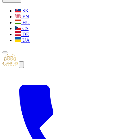
SK
EN
HU
CS
DE
UA