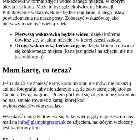
wskazówki w formie zdjęć i wideo danego miejsca, w którym
ukryta jest karta. Może to być gdziekolwiek na Słowacji.
Publikowanie wskazówek nie będzie regularne, dlatego ustaw
powiadomienia na nasze posty. Zobaczyć wskazówkę jako
pierwszy może być wielką zaletą.
Pierwszą wskazówką będzie wideo
, dzięki któremu
dowiesz się, w jakim mieście i w której części szukać.
Drugą wskazówką będzie zdjęcie
, dzięki któremu dowiesz
się konkretnego miejsca (karta jest gdzieś na zdjęciu, ale nie
jest widoczna).
Mam kartę, co teraz?
Jeśli uda Ci się znaleźć kartę, kodu nikomu nie mów, nie pokazuj
ani nie fotografuj, aby nie zdarzyło się, że zakwateruje się ktoś za
Ciebie z Twoją nagrodą. Potem pochwal się zdjęciem bezpośrednio
od nas, śmiało również z kartą, której kod
wykorzystałeś/wykorzystałaś.
Wysokość nagrody dowiesz się tylko wtedy, gdy napiszesz do nas
mail na
info@glampingresort.sk
ze zdjęciem, na którym widoczny
jest 5-cyfrowy kod.