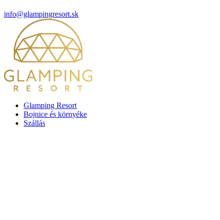
info@glampingresort.sk
Glamping Resort
Bojnice és környéke
Szállás