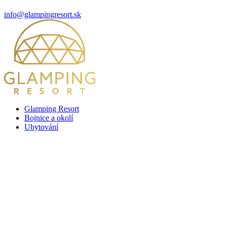
info@glampingresort.sk
Glamping Resort
Bojnice a okolí
Ubytování