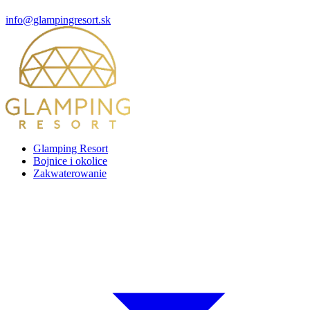
info@glampingresort.sk
Glamping Resort
Bojnice i okolice
Zakwaterowanie