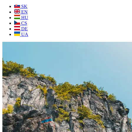
SK
EN
HU
CS
DE
UA