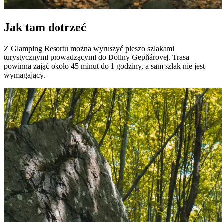
Jak tam dotrzeć
Z Glamping Resortu można wyruszyć pieszo szlakami
turystycznymi prowadzącymi do Doliny Gepňárovej. Trasa
powinna zająć około 45 minut do 1 godziny, a sam szlak nie jest
wymagający.