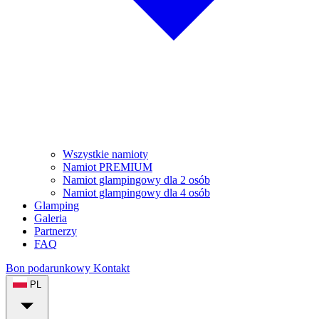
Wszystkie namioty
Namiot PREMIUM
Namiot glampingowy dla 2 osób
Namiot glampingowy dla 4 osób
Glamping
Galeria
Partnerzy
FAQ
Bon podarunkowy
Kontakt
PL