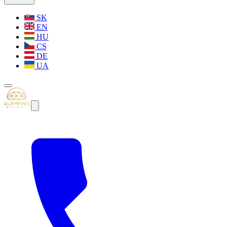
SK
EN
HU
CS
DE
UA